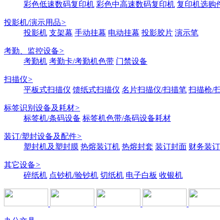
彩色低速数码复印机
彩色中高速数码复印机
复印机选购
投影机/演示用品
>
投影机
支架幕
手动挂幕
电动挂幕
投影胶片
演示笔
考勤、监控设备
>
考勤机
考勤卡/考勤机色带
门禁设备
扫描仪
>
平板式扫描仪
馈纸式扫描仪
名片扫描仪/扫描笔
扫描枪/
标签识别设备及耗材
>
标签机/条码设备
标签机色带/条码设备耗材
装订/塑封设备及配件
>
塑封机及塑封膜
热熔装订机
热熔封套
装订封面
财务装订
其它设备
>
碎纸机
点钞机/验钞机
切纸机
电子白板
收银机