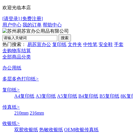
欢迎光临本店
[
请登录
]
[
免费注册
]
用户中心
我的订单
帮助中心
热门搜索：
易苏宣办公
复印纸
文件夹
中性笔
安全鞋
手套
去购物车结算
全部商品分类
办公用纸
多层多色打印纸
>
复印纸
>
A4复印纸
A3复印纸
A5复印纸
B4复印纸
B5复印纸
8K复
传真纸
>
210mm
216mm
收银纸
>
双胶收银纸
热敏收银纸
OEM收银传真纸