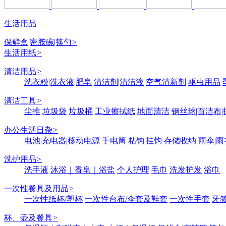
生活用品
保鲜盒|密胺碗|筷勺
>
生活用纸
>
清洁用品
>
洗衣粉|洗衣液|肥皂
清洁剂|清洁液
空气清新剂
驱虫用品
清洁工具
>
尘推
垃圾袋
垃圾桶
工业擦拭纸
地面清洁
钢丝球|百洁布|
办公生活日杂
>
电池|充电器|移动电源
手电筒
粘钩|挂钩
存储收纳
雨伞|雨
洗护用品
>
洗手液
沐浴｜香皂｜浴盐
个人护理
毛巾
洗发护发
浴巾
一次性餐具及用品
>
一次性纸杯/塑杯
一次性台布/伞套及鞋套
一次性手套
牙签
杯、壶及餐具
>