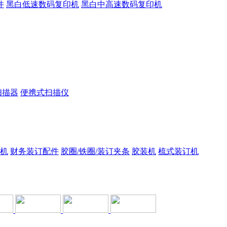
件
黑白低速数码复印机
黑白中高速数码复印机
扫描器
便携式扫描仪
机
财务装订配件
胶圈/铁圈/装订夹条
胶装机
梳式装订机