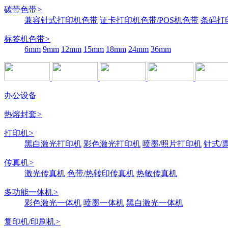
碳带色带
>
兼容针式打印机色带
证卡打印机色带/POS机色带
条码打
标签机色带
>
6mm
9mm
12mm
15mm
18mm
24mm
36mm
办公设备
热熔封套
>
打印机
>
黑白激光打印机
彩色激光打印机
喷墨/照片打印机
针式/
传真机
>
激光传真机
色带/热转印传真机
热敏传真机
多功能一体机
>
彩色激光一体机
喷墨一体机
黑白激光一体机
复印机/印刷机
>