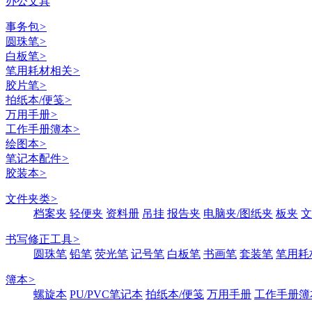
办公文具
事务包
>
圆珠笔
>
白板笔
>
笔用耗材相关
>
胶片笔
>
拍纸本/便笺
>
万用手册
>
工作手册簿本
>
绘图本
>
笔记本配件
>
胶装本
>
文件夹类
>
档案夹
轻便夹
资料册
吊挂
报告夹
电脑夹/图纸夹
板夹
文
书写修正工具
>
圆珠笔
铅笔
荧光笔
记号笔
白板笔
书画笔
套装笔
笔用耗
簿本
>
螺旋本
PU/PVC笔记本
拍纸本/便笺
万用手册
工作手册簿