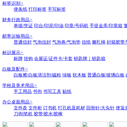
标签识别
>
便条纸
打印标签
手写标签
财务行政用品
>
单据/凭证
印台/印泥/印油
印章/号码机
手提金库/印章箱
邮寄运输用品
>
普通信封
气泡信封
气泡卷/气泡垫
信纸
捆扎绳
封箱胶带/
标识展示
>
标牌
挂钩
会展证/证件卡/卡套
钥匙牌｜钥匙箱
白板及配件
>
白板擦/白板清洁剂/磁粒
绿板
软木板
普通白板|玻璃白板
学校及美术用品
>
手工用品
书包
书写工具
贴纸
办公桌面用品
>
文件盘
文件柜
订书机
打孔机及耗材
回形针/大头针
便笺
刀|削笔机
胶带|胶水|胶棒