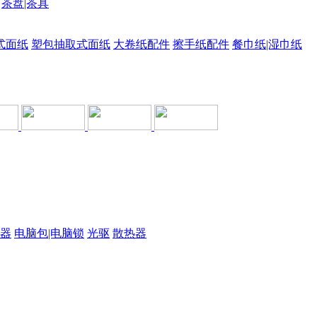
茶盘|茶具
式面纸
塑包抽取式面纸
大卷纸配件
擦手纸配件
餐巾纸|湿巾纸
器
电脑包|电脑锁
光驱
散热器