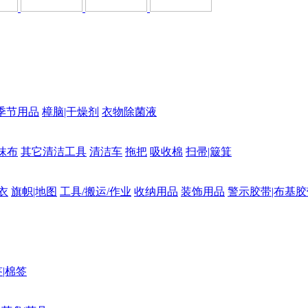
季节用品
樟脑|干燥剂
衣物除菌液
抹布
其它清洁工具
清洁车
拖把
吸收棉
扫帚|簸箕
衣
旗帜|地图
工具/搬运/作业
收纳用品
装饰用品
警示胶带|布基胶
|棉签