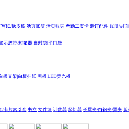
复写纸/橡皮筋
活页账簿
活页账夹
考勤工资卡
装订配件
账册/封面
警示胶带/封箱器
自封袋|平口袋
白板支架|白板挂纸
黑板|LED荧光板
盒/卡片索引盒
书立
文件篮
计数器
起钉器
长尾夹/白钢夹/票夹
剪