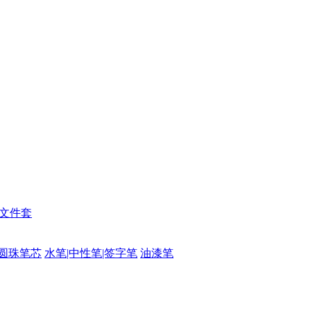
|文件套
圆珠笔芯
水笔|中性笔|签字笔
油漆笔