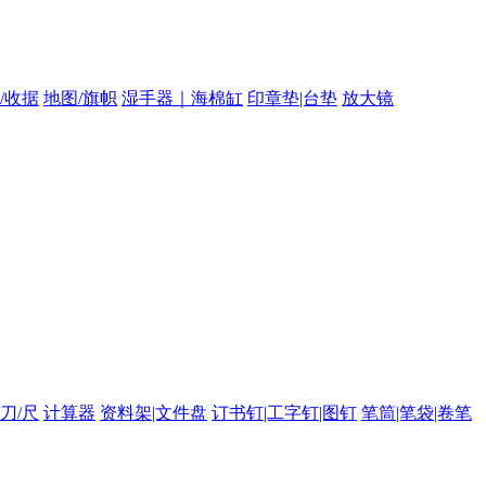
/收据
地图/旗帜
湿手器｜海棉缸
印章垫|台垫
放大镜
/刀/尺
计算器
资料架|文件盘
订书钉|工字钉|图钉
笔筒|笔袋|卷笔