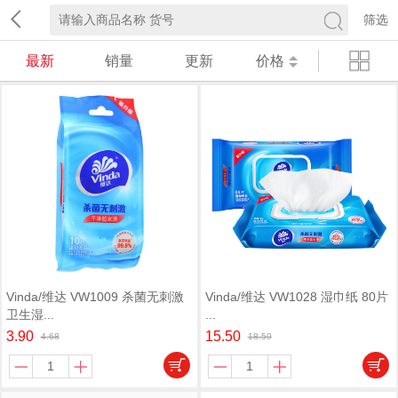
筛选
最新
销量
更新
价格
Vinda/维达 VW1009 杀菌无刺激
Vinda/维达 VW1028 湿巾纸 80片
卫生湿...
...
3.90
15.50
4.68
18.59