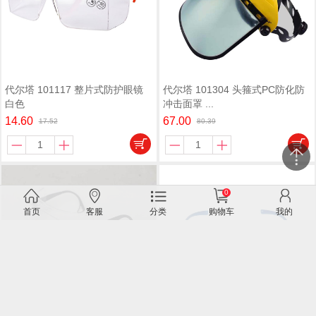
代尔塔 101117 整片式防护眼镜
代尔塔 101304 头箍式PC防化防
白色
冲击面罩 ...
14.60
67.00
17.52
80.39
0
关闭
首页
客服
分类
购物车
我的
微信客服
3M 12308 中国款有框防雾防护镜
20付/...
39.00
46.80