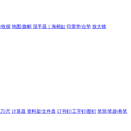
/收据
地图/旗帜
湿手器｜海棉缸
印章垫|台垫
放大镜
/刀/尺
计算器
资料架|文件盘
订书钉|工字钉|图钉
笔筒|笔袋|卷笔