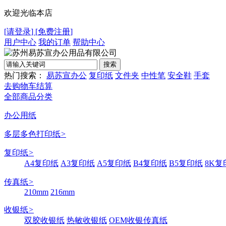
欢迎光临本店
[
请登录
]
[
免费注册
]
用户中心
我的订单
帮助中心
热门搜索：
易苏宣办公
复印纸
文件夹
中性笔
安全鞋
手套
去购物车结算
全部商品分类
办公用纸
多层多色打印纸
>
复印纸
>
A4复印纸
A3复印纸
A5复印纸
B4复印纸
B5复印纸
8K复
传真纸
>
210mm
216mm
收银纸
>
双胶收银纸
热敏收银纸
OEM收银传真纸