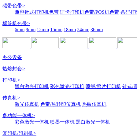
碳带色带
>
兼容针式打印机色带
证卡打印机色带/POS机色带
条码打
标签机色带
>
6mm
9mm
12mm
15mm
18mm
24mm
36mm
办公设备
热熔封套
>
打印机
>
黑白激光打印机
彩色激光打印机
喷墨/照片打印机
针式/
传真机
>
激光传真机
色带/热转印传真机
热敏传真机
多功能一体机
>
彩色激光一体机
喷墨一体机
黑白激光一体机
复印机/印刷机
>