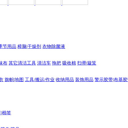
季节用品
樟脑|干燥剂
衣物除菌液
抹布
其它清洁工具
清洁车
拖把
吸收棉
扫帚|簸箕
衣
旗帜|地图
工具/搬运/作业
收纳用品
装饰用品
警示胶带|布基胶
|棉签