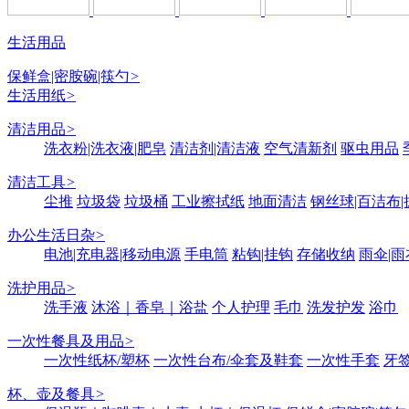
生活用品
保鲜盒|密胺碗|筷勺
>
生活用纸
>
清洁用品
>
洗衣粉|洗衣液|肥皂
清洁剂|清洁液
空气清新剂
驱虫用品
清洁工具
>
尘推
垃圾袋
垃圾桶
工业擦拭纸
地面清洁
钢丝球|百洁布|
办公生活日杂
>
电池|充电器|移动电源
手电筒
粘钩|挂钩
存储收纳
雨伞|雨
洗护用品
>
洗手液
沐浴｜香皂｜浴盐
个人护理
毛巾
洗发护发
浴巾
一次性餐具及用品
>
一次性纸杯/塑杯
一次性台布/伞套及鞋套
一次性手套
牙签
杯、壶及餐具
>