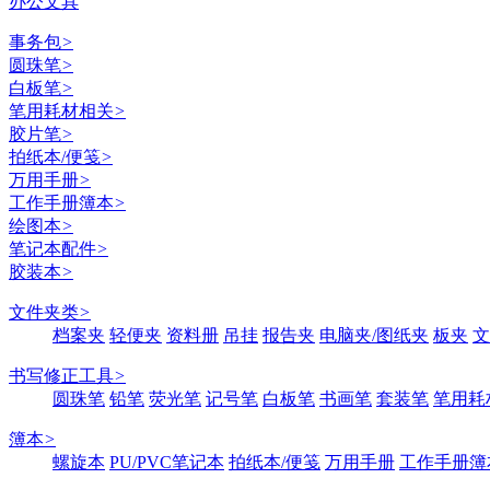
办公文具
事务包
>
圆珠笔
>
白板笔
>
笔用耗材相关
>
胶片笔
>
拍纸本/便笺
>
万用手册
>
工作手册簿本
>
绘图本
>
笔记本配件
>
胶装本
>
文件夹类
>
档案夹
轻便夹
资料册
吊挂
报告夹
电脑夹/图纸夹
板夹
文
书写修正工具
>
圆珠笔
铅笔
荧光笔
记号笔
白板笔
书画笔
套装笔
笔用耗
簿本
>
螺旋本
PU/PVC笔记本
拍纸本/便笺
万用手册
工作手册簿