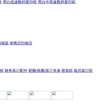
件
黑白低速数码复印机
黑白中高速数码复印机
扫描器
便携式扫描仪
机
财务装订配件
胶圈/铁圈/装订夹条
胶装机
梳式装订机