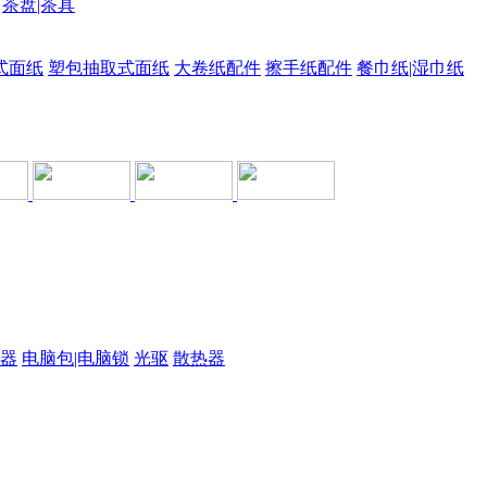
茶盘|茶具
式面纸
塑包抽取式面纸
大卷纸配件
擦手纸配件
餐巾纸|湿巾纸
器
电脑包|电脑锁
光驱
散热器