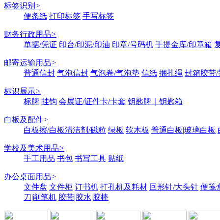
标签识别
>
便条纸
打印标签
手写标签
财务行政用品
>
单据/凭证
印台/印泥/印油
印章/号码机
手提金库/印章箱
邮寄运输用品
>
普通信封
气泡信封
气泡卷/气泡垫
信纸
捆扎绳
封箱胶带/
标识展示
>
标牌
挂钩
会展证/证件卡/卡套
钥匙牌｜钥匙箱
白板及配件
>
白板擦/白板清洁剂/磁粒
绿板
软木板
普通白板|玻璃白板
学校及美术用品
>
手工用品
书包
书写工具
贴纸
办公桌面用品
>
文件盘
文件柜
订书机
打孔机及耗材
回形针/大头针
便笺
刀|削笔机
胶带|胶水|胶棒