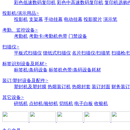
彩色低速数码复印机
彩色中高速数码复印机
复印机选购
投影机/演示用品
>
投影机
支架幕
手动挂幕
电动挂幕
投影胶片
演示笔
考勤、监控设备
>
考勤机
考勤卡/考勤机色带
门禁设备
扫描仪
>
平板式扫描仪
馈纸式扫描仪
名片扫描仪/扫描笔
扫描枪/
标签识别设备及耗材
>
标签机/条码设备
标签机色带/条码设备耗材
装订/塑封设备及配件
>
塑封机及塑封膜
热熔装订机
热熔封套
装订封面
财务装订
其它设备
>
碎纸机
点钞机/验钞机
切纸机
电子白板
收银机