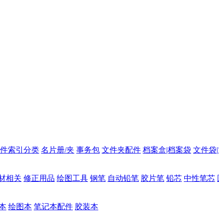
件索引分类
名片册/夹
事务包
文件夹配件
档案盒|档案袋
文件袋
材相关
修正用品
绘图工具
钢笔
自动铅笔
胶片笔
铅芯
中性笔芯
本
绘图本
笔记本配件
胶装本