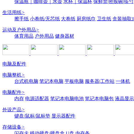
保温瓶｜咖啡壶｜水壶
水杯｜保温杯
保鲜盒|密胺碗|筷勺
生活用纸
>
擦手纸
小卷纸/无芯纸
大卷纸
厨房纸巾
卫生纸
盒装抽取
运动及户外用品
>
体育用品
户外用品
健身器材
电脑及配件
电脑整机
>
台式机电脑
笔记本电脑
平板电脑
服务器|工作站
一体机
电脑配件
>
内存
电源适配器
笔记本电脑电池
笔记本电脑包
液晶显示
外设产品
>
键盘/鼠标/鼠标垫
显示器配件
存储设备
>
闪存卡
移动硬盘/硬盘盒
U盘
内存条