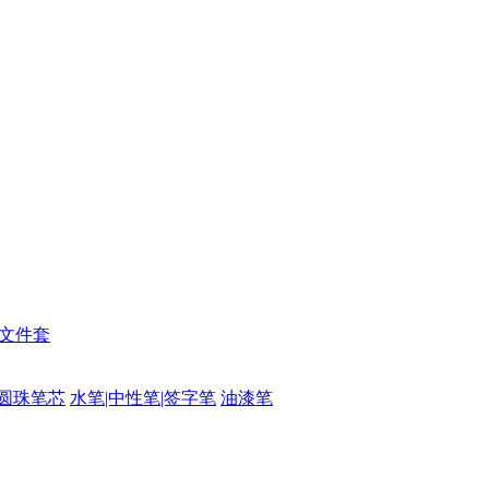
|文件套
圆珠笔芯
水笔|中性笔|签字笔
油漆笔