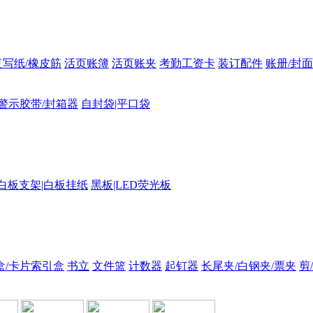
复写纸/橡皮筋
活页账簿
活页账夹
考勤工资卡
装订配件
账册/封面
警示胶带/封箱器
自封袋|平口袋
白板支架|白板挂纸
黑板|LED荧光板
盒/卡片索引盒
书立
文件篮
计数器
起钉器
长尾夹/白钢夹/票夹
剪